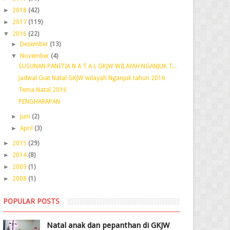
►
2018
(42)
►
2017
(119)
▼
2016
(22)
►
Desember
(13)
▼
November
(4)
SUSUNAN PANITIA N A T A L GKJW WILAYAH NGANJUK T...
Jadwal Giat Natal GKJW wilayah Nganjuk tahun 2016
Tema Natal 2016
PENGHARAPAN
►
Juni
(2)
►
April
(3)
►
2015
(29)
►
2014
(8)
►
2009
(1)
►
2008
(1)
POPULAR POSTS
Natal anak dan pepanthan di GKJW