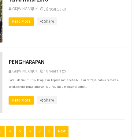
GKJW NGANJUK
10 years ago
Read More
Share
PENGHARAPAN
GKJW NGANJUK
10 years ago
Baca: Mazmur 13:1-6 Tetapi aku, kepada kasih setia-Mu aku percaya, hatiku bersorak-
sorak karena penyelamatan- Mu. Aku mau menyanyi untuk...
Read More
Share
3
4
5
6
7
8
Next