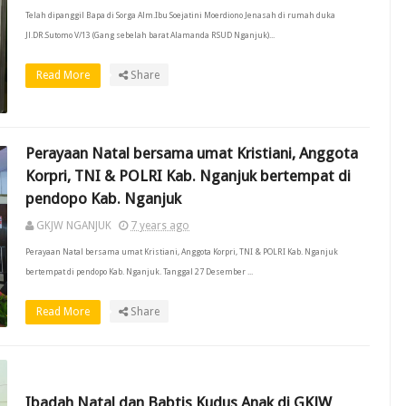
Telah dipanggil Bapa di Sorga Alm.Ibu Soejatini Moerdiono Jenasah di rumah duka
Jl.DR.Sutomo V/13 (Gang sebelah barat Alamanda RSUD Nganjuk)...
Read More
Share
Perayaan Natal bersama umat Kristiani, Anggota
Korpri, TNI & POLRI Kab. Nganjuk bertempat di
pendopo Kab. Nganjuk
GKJW NGANJUK
7 years ago
Perayaan Natal bersama umat Kristiani, Anggota Korpri, TNI & POLRI Kab. Nganjuk
bertempat di pendopo Kab. Nganjuk. Tanggal 27 Desember ...
Read More
Share
Ibadah Natal dan Babtis Kudus Anak di GKJW