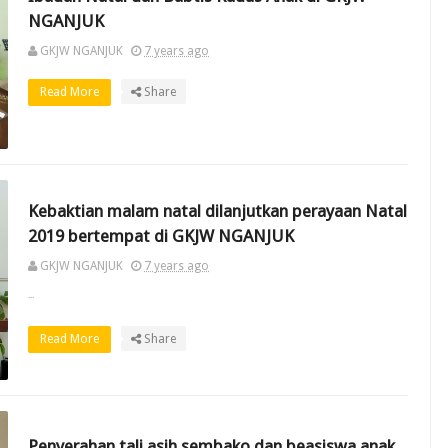
NGANJUK
GKJW NGANJUK
7 years ago
Read More
Share
Kebaktian malam natal dilanjutkan perayaan Natal
2019 bertempat di GKJW NGANJUK
GKJW NGANJUK
7 years ago
...
Read More
Share
Penyerahan tali asih sembako dan beasiswa anak