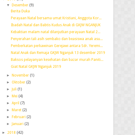
▼
Desember
(9)
Berita Duka
Perayaan Natal bersama umat Kristiani, Anggota Kor...
Ibadah Natal dan Babtis Kudus Anak di GKJW NGANJUK
Kebaktian malam natal dilanjutkan perayaan Natal 2...
Penyerahan tali asih sembako dan beasiswa anak asu...
Pemberkatan perkawinan Gerejawi antara Sdr. Yeremi...
Natal Anak dan Remaja GKJW Nganjuk 13 desember 2019
Baksos pelayanyan kesehatan dan bazar murah Paniti...
Giat Natal GKJW Nganjuk 2019
►
November
(1)
►
Oktober
(2)
►
Juli
(1)
►
Mei
(4)
►
April
(7)
►
Maret
(2)
►
Februari
(2)
►
Januari
(2)
►
2018
(42)