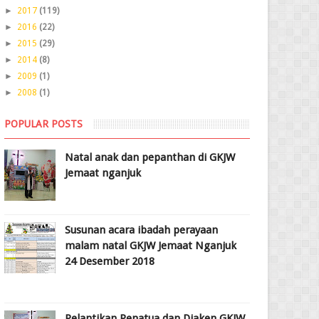
►
2017
(119)
►
2016
(22)
►
2015
(29)
►
2014
(8)
►
2009
(1)
►
2008
(1)
POPULAR POSTS
Natal anak dan pepanthan di GKJW
Jemaat nganjuk
Susunan acara ibadah perayaan
malam natal GKJW Jemaat Nganjuk
24 Desember 2018
Pelantikan Penatua dan Diaken GKJW