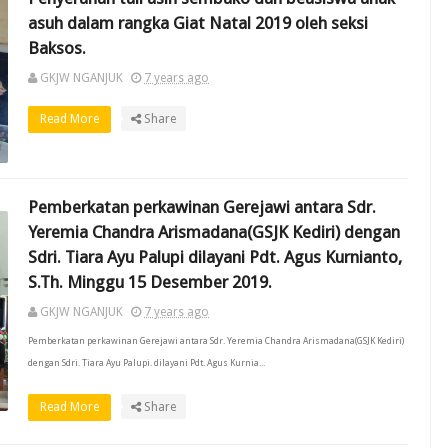
asuh dalam rangka Giat Natal 2019 oleh seksi
Baksos.
GKJW NGANJUK
7 years ago
Read More
Share
Pemberkatan perkawinan Gerejawi antara Sdr.
Yeremia Chandra Arismadana(GSJK Kediri) dengan
Sdri. Tiara Ayu Palupi dilayani Pdt. Agus Kurnianto,
S.Th. Minggu 15 Desember 2019.
GKJW NGANJUK
7 years ago
Pemberkatan perkawinan Gerejawi antara Sdr. Yeremia Chandra Arismadana(GSJK Kediri)
dengan Sdri. Tiara Ayu Palupi. dilayani Pdt. Agus Kurnia...
Read More
Share