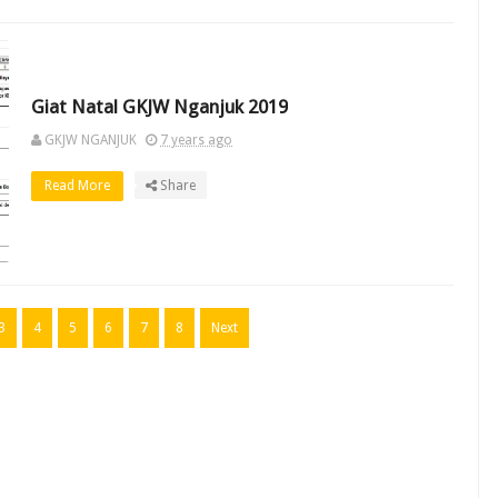
Giat Natal GKJW Nganjuk 2019
GKJW NGANJUK
7 years ago
Read More
Share
3
4
5
6
7
8
Next