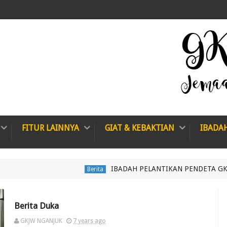
FITUR LAINNYA
GIAT & KEBAKTIAN
IBADA
IBADAH PELANTIKAN PENDETA GKJW JEMAAT NG
Berita
Berita Duka
GKJW NGANJUK
7 years ago